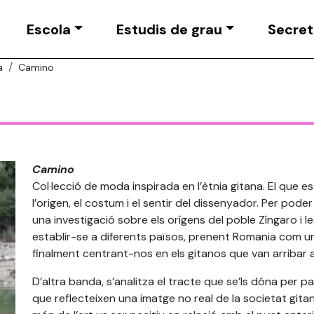
Escola
Estudis de grau
Secret
a
Camino
Camino
Col·lecció de moda inspirada en l’ètnia gitana. El que 
l’origen, el costum i el sentir del dissenyador. Per pode
una investigació sobre els orígens del poble Zíngaro i le
establir-se a diferents països, prenent Romania com u
finalment centrant-nos en els gitanos que van arribar a 
D’altra banda, s’analitza el tracte que se’ls dóna per p
que reflecteixen una imatge no real de la societat gitan