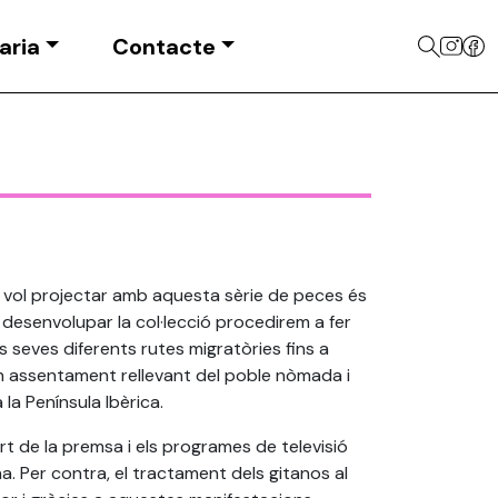
aria
Contacte
es vol projectar amb aquesta sèrie de peces és
r desenvolupar la col·lecció procedirem a fer
s seves diferents rutes migratòries fins a
n assentament rellevant del poble nòmada i
la Península Ibèrica.
art de la premsa i els programes de televisió
a. Per contra, el tractament dels gitanos al