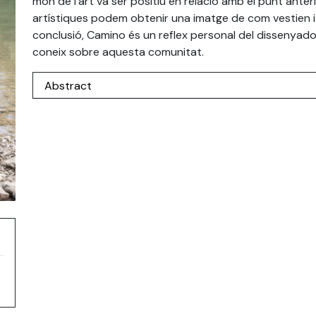
món de l’art va ser positiu en relació amb el punt ante
artístiques podem obtenir una imatge de com vestien i 
conclusió, Camino és un reflex personal del dissenyador
coneix sobre aquesta comunitat.
Abstract