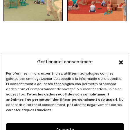
Gestionar el consentiment
Per oferir les millors experiències, utilitzem tecnologies com les
galetes per emmagatzemar i/o accedir a la informació del dispositiu.
El consentiment a aquestes tecnologies ens permetrà processar
dades com el comportament de navegació o identificadors únics en
ESCOLA SUPERIOR DE DISSENY DE LES ILLES BALEARS
aquest lloc.
Totes les dades recollides són completament
C/Institut Balear nº5
anònimes i no permeten identificar personalment cap usuari.
No
07012 Palma, Illes Balears
consentir o retirar el consentiment, pot afectar negativament certes
Tel.
+34 971 290000
característiques i funcions.
Accepta