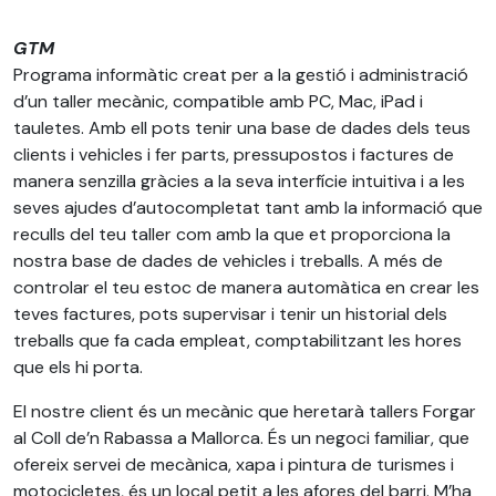
GTM
Programa informàtic creat per a la gestió i administració
d’un taller mecànic, compatible amb PC, Mac, iPad i
tauletes. Amb ell pots tenir una base de dades dels teus
clients i vehicles i fer parts, pressupostos i factures de
manera senzilla gràcies a la seva interfície intuitiva i a les
seves ajudes d’autocompletat tant amb la informació que
reculls del teu taller com amb la que et proporciona la
nostra base de dades de vehicles i treballs. A més de
controlar el teu estoc de manera automàtica en crear les
teves factures, pots supervisar i tenir un historial dels
treballs que fa cada empleat, comptabilitzant les hores
que els hi porta.
El nostre client és un mecànic que heretarà tallers Forgar
al Coll de’n Rabassa a Mallorca. És un negoci familiar, que
ofereix servei de mecànica, xapa i pintura de turismes i
motocicletes, és un local petit a les afores del barri. M’ha