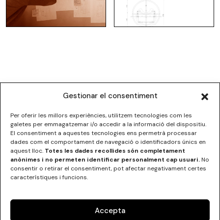
Gestionar el consentiment
Per oferir les millors experiències, utilitzem tecnologies com les
galetes per emmagatzemar i/o accedir a la informació del dispositiu.
El consentiment a aquestes tecnologies ens permetrà processar
dades com el comportament de navegació o identificadors únics en
ESCOLA SUPERIOR DE DISSENY DE LES ILLES BALEARS
aquest lloc.
Totes les dades recollides són completament
C/Institut Balear nº5
anònimes i no permeten identificar personalment cap usuari.
No
07012 Palma, Illes Balears
consentir o retirar el consentiment, pot afectar negativament certes
Tel.
+34 971 290000
característiques i funcions.
Accepta