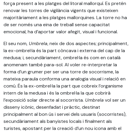
força present a les platges del litoral mallorquí. Es pretén
renovar les torres de vigilància vigents que existeixen
majoritàriament a les platges mallorquines. La torre no ha
de ser només una eina de treball sense capacitat
emocional, ha d’aportar valor afegit, visual i funcional.
El seu nom,
Umbrela
, neix de dos aspectes; principalment,
la ex-ombrel·la és la part còncava i externa del cap de la
medusa; i, secundàriament, ombrel·la és com en català
anomenam també para-sol. Al voler re-interpretar la
forma d’un grumer per ser una torre de socorrisme, la
mateixa paraula conforma una analogia visual i relació en
comú. És la ex-ombrel·la la part que cobreix l’organisme
intern de la medusa i és la ombrel·la la que cobrirà
l’exposició solar directe al socorrista.
Umbrela
vol ser un
disseny icònic, desenfadat i pràctic, destinat
principalment al bon ús i servei dels usuaris (socorristes),
secundàriament als banyistes locals i finalment als
turistes, apostant per la creació d’un nou icona amb el