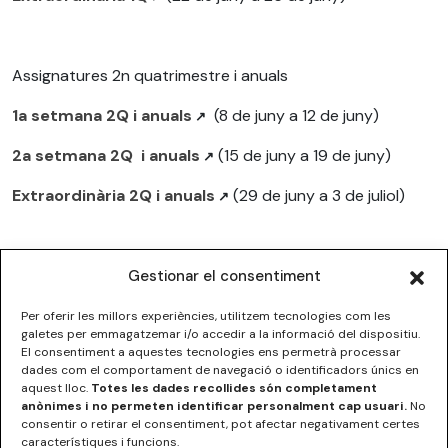
Assignatures
2n
quatrimestre i
anuals
1a setmana
2
Q i anuals
(8 de juny a 12 de juny)
2a setmana
2
Q i a
nuals
(15 de juny a 19 de juny)
Extraordinària 2Q i anu
als
(
29
de juny a
3
de juliol)
Gestionar el consentiment
Per oferir les millors experiències, utilitzem tecnologies com les
galetes per emmagatzemar i/o accedir a la informació del dispositiu.
El consentiment a aquestes tecnologies ens permetrà processar
dades com el comportament de navegació o identificadors únics en
ESCOLA SUPERIOR DE DISSENY DE LES ILLES BALEARS
aquest lloc.
Totes les dades recollides són completament
C/Institut Balear nº5
anònimes i no permeten identificar personalment cap usuari.
No
07012 Palma, Illes Balears
consentir o retirar el consentiment, pot afectar negativament certes
Tel.
+34 971 290000
característiques i funcions.