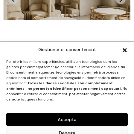
Gestionar el consentiment
Per oferir les millors experiències, utilitzem tecnologies com les
galetes per emmagatzemar i/o accedir a la informació del dispositiu.
El consentiment a aquestes tecnologies ens permetrà processar
dades com el comportament de navegació o identificadors únics en
ESCOLA SUPERIOR DE DISSENY DE LES ILLES BALEARS
aquest lloc.
Totes les dades recollides són completament
C/Institut Balear nº5
anònimes i no permeten identificar personalment cap usuari.
No
07012 Palma, Illes Balears
consentir o retirar el consentiment, pot afectar negativament certes
Tel.
+34 971 290000
característiques i funcions.
Accepta
Denega