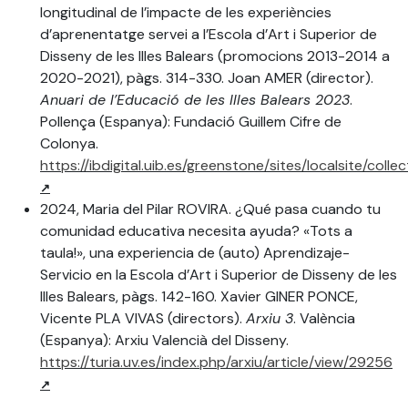
longitudinal de l’impacte de les experiències
d’aprenentatge servei a l’Escola d’Art i Superior de
Disseny de les Illes Balears (promocions 2013-2014 a
2020-2021), pàgs. 314-330. Joan AMER (director).
Anuari de l’Educació de les Illes Balears 2023
.
Pollença (Espanya): Fundació Guillem Cifre de
Colonya.
https://ibdigital.uib.es/greenstone/sites/localsite/c
2024, Maria del Pilar ROVIRA. ¿Qué pasa cuando tu
comunidad educativa necesita ayuda? «Tots a
taula!», una experiencia de (auto) Aprendizaje-
Servicio en la Escola d’Art i Superior de Disseny de les
Illes Balears, pàgs. 142-160. Xavier GINER PONCE,
Vicente PLA VIVAS (directors).
Arxiu 3
. València
(Espanya): Arxiu Valencià del Disseny.
https://turia.uv.es/index.php/arxiu/article/view/29256