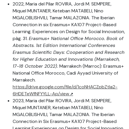
2022, Maria del Pilar ROVIRA, Jordi M. SEMPERE,
Miquel MUNTANER, Keteban MATABELI, Nino
MGALOBLISHVILI, Tamar MALAZONIA. The Iberian
Connection in six Erasmus+ KA107 Project-Based
Learning. Experiences on Design for Social Innovation,
pàg. 31.
Erasmus+ National Office Morocco. Book of
Abstracts. 1st Edition International Conferences
Erasmus Scientific Days: Cooperation and Research
for Higher Education and Innovations (Marrakech,
17-18 October 2022).
Marrakech (Marroc): Erasmus+
National Office Morocco, Cadi Ayyad University of
Marrakech.
https://drive.google.com/file/d/1coNHACZpbZtIa2-
6HDETeWfNFYYLL-Ap/view
2023, Maria del Pilar ROVIRA, Jordi M. SEMPERE,
Miquel MUNTANER, Keteban MATABELI, Nino
MGALOBLISHVILI, Tamar MALAZONIA. The Iberian
Connection in Six Erasmus+ KA107 Project-Based
Learning Experiences on Design for Social Innovation,