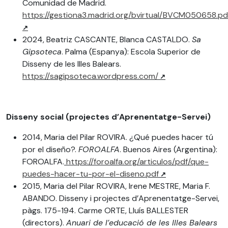
Comunidad de Madrid.
https://gestiona3.madrid.org/bvirtual/BVCM050658.pd
2024, Beatriz CASCANTE, Blanca CASTALDO.
Sa
Gipsoteca
. Palma (Espanya): Escola Superior de
Disseny de les Illes Balears.
https://sagipsoteca.wordpress.com/
Disseny social (projectes d’Aprenentatge-Servei)
2014, Maria del Pilar ROVIRA. ¿Qué puedes hacer tú
por el diseño?.
FOROALFA
. Buenos Aires (Argentina):
FOROALFA.
https://foroalfa.org/articulos/pdf/que-
puedes-hacer-tu-por-el-diseno.pdf
2015, Maria del Pilar ROVIRA, Irene MESTRE, Maria F.
ABANDO. Disseny i projectes d’Aprenentatge-Servei,
pàgs. 175-194. Carme ORTE, Lluís BALLESTER
(directors).
Anuari de l’educació de les Illes Balears