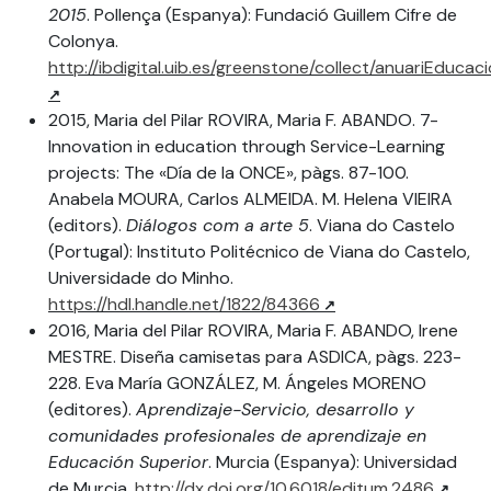
2015
. Pollença (Espanya): Fundació Guillem Cifre de
Colonya.
http://ibdigital.uib.es/greenstone/collect/anuariEdu
2015, Maria del Pilar ROVIRA, Maria F. ABANDO. 7-
Innovation in education through Service-Learning
projects: The «Día de la ONCE», pàgs. 87-100.
Anabela MOURA, Carlos ALMEIDA. M. Helena VIEIRA
(editors).
Diálogos com a arte 5
. Viana do Castelo
(Portugal): Instituto Politécnico de Viana do Castelo,
Universidade do Minho.
https://hdl.handle.net/1822/84366
2016, Maria del Pilar ROVIRA, Maria F. ABANDO, Irene
MESTRE. Diseña camisetas para ASDICA, pàgs. 223-
228. Eva María GONZÁLEZ, M. Ángeles MORENO
(editores).
Aprendizaje-Servicio, desarrollo y
comunidades profesionales de aprendizaje en
Educación Superior
. Murcia (Espanya): Universidad
de Murcia.
http://dx.doi.org/10.6018/editum.2486