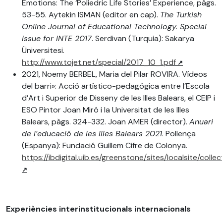
Emotions: The ‘Poliedric Life Stories’ Experience, pàgs.
53-55. Aytekin ISMAN (editor en cap).
The Turkish
Online Journal of Educational Technology. Special
Issue for INTE 2017
. Serdivan (Turquia): Sakarya
Üniversitesi.
http://www.tojet.net/special/2017_10_1.pdf
2021, Noemy BERBEL, Maria del Pilar ROVIRA. Vídeos
del barri»: Acció artístico-pedagógica entre l’Escola
d’Art i Superior de Disseny de les Illes Balears, el CEIP i
ESO Pintor Joan Miró i la Universitat de les Illes
Balears, pàgs. 324-332. Joan AMER (director).
Anuari
de l’educació de les Illes Balears 2021
. Pollença
(Espanya): Fundació Guillem Cifre de Colonya.
https://ibdigital.uib.es/greenstone/sites/localsite/c
Experiències interinstitucionals internacionals