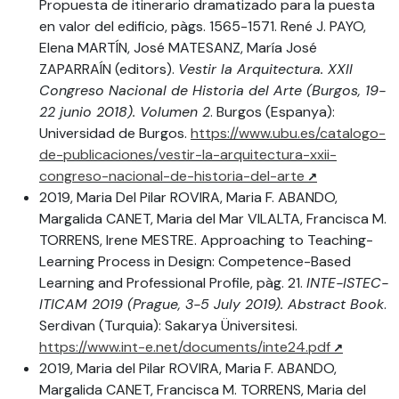
Propuesta de itinerario dramatizado para la puesta
en valor del edificio, pàgs. 1565-1571. René J. PAYO,
Elena MARTÍN, José MATESANZ, María José
ZAPARRAÍN (editors).
Vestir la Arquitectura. XXII
Congreso Nacional de Historia del Arte (Burgos, 19-
22 junio 2018). Volumen 2
. Burgos (Espanya):
Universidad de Burgos.
https://www.ubu.es/catalogo-
de-publicaciones/vestir-la-arquitectura-xxii-
congreso-nacional-de-historia-del-arte
2019, Maria Del Pilar ROVIRA, Maria F. ABANDO,
Margalida CANET, Maria del Mar VILALTA, Francisca M.
TORRENS, Irene MESTRE. Approaching to Teaching-
Learning Process in Design: Competence-Based
Learning and Professional Profile, pàg. 21.
INTE-ISTEC-
ITICAM 2019 (Prague, 3-5 July 2019). Abstract Book
.
Serdivan (Turquia): Sakarya Üniversitesi.
https://www.int-e.net/documents/inte24.pdf
2019, Maria del Pilar ROVIRA, Maria F. ABANDO,
Margalida CANET, Francisca M. TORRENS, Maria del