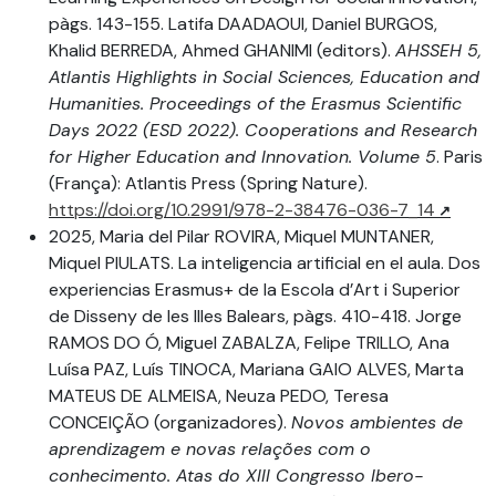
pàgs. 143-155. Latifa DAADAOUI, Daniel BURGOS,
Khalid BERREDA, Ahmed GHANIMI (editors).
AHSSEH 5,
Atlantis Highlights in Social Sciences, Education and
Humanities. Proceedings of the Erasmus Scientific
Days 2022 (ESD 2022). Cooperations and Research
for Higher Education and Innovation. Volume 5
. Paris
(França): Atlantis Press (Spring Nature).
https://doi.org/10.2991/978-2-38476-036-7_14
2025, Maria del Pilar ROVIRA, Miquel MUNTANER,
Miquel PIULATS. La inteligencia artificial en el aula. Dos
experiencias Erasmus+ de la Escola d’Art i Superior
de Disseny de les Illes Balears, pàgs. 410-418. Jorge
RAMOS DO Ó, Miguel ZABALZA, Felipe TRILLO, Ana
Luísa PAZ, Luís TINOCA, Mariana GAIO ALVES, Marta
MATEUS DE ALMEISA, Neuza PEDO, Teresa
CONCEIÇÃO (organizadores).
Novos ambientes de
aprendizagem e novas relações com o
conhecimento. Atas do XIII Congresso Ibero-