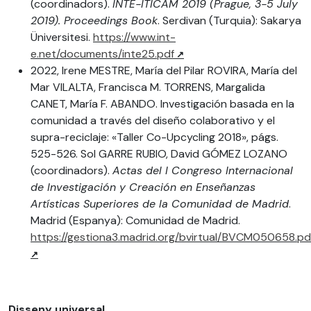
(coordinadors).
INTE-ITICAM 2019 (Prague, 3-5 July
2019). Proceedings Book
. Serdivan (Turquia): Sakarya
Üniversitesi.
https://www.int-
e.net/documents/inte25.pdf
2022, Irene MESTRE, María del Pilar ROVIRA, María del
Mar VILALTA, Francisca M. TORRENS, Margalida
CANET, María F. ABANDO. Investigación basada en la
comunidad a través del diseño colaborativo y el
supra-reciclaje: «Taller Co-Upcycling 2018», págs.
525-526. Sol GARRE RUBIO, David GÓMEZ LOZANO
(coordinadors).
Actas del I Congreso Internacional
de Investigación y Creación en Enseñanzas
Artísticas Superiores de la Comunidad de Madrid
.
Madrid (Espanya): Comunidad de Madrid.
https://gestiona3.madrid.org/bvirtual/BVCM050658.pd
Disseny universal