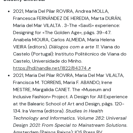
2021, Maria Del Pilar ROVIRA, Andrea MOLLA,
Francesca FERNÁNDEZ DE HEREDIA, Marta DURÁN,
Maria del Mar VILALTA . 3-The «SaviS» experience:
Designing for «The Golden Age», págs. 39-47.
Anabela MOURA, Carlos ALMEIDA, Maria Helena
VIEIRA (editors).
Diálogos com a arte 11
. Viana do
Castelo (Portugal): Instituto Politécnico de Viana do
Castelo, Universidade do Minho.
https://hdl.handle.net/1822/84374
2021, Maria Del Pilar ROVIRA, Maria Del Mar VILALTA,
Francisca M. TORRENS, Maria F. ABANDO, Irene
MESTRE, Margalida CANET. The «Museum and
Inclusive Fashion» Project. A Design for All Experience
at the Balearic School of Art and Design, pàgs. 120-
134. Ira Verma (editora).
Studies in Health
Technology and Informatics. Volume 282: Universal
Design 2021: From Special to Mainstream Solutions
.
Amsterdam (Països Baixos): IOS Press BV.