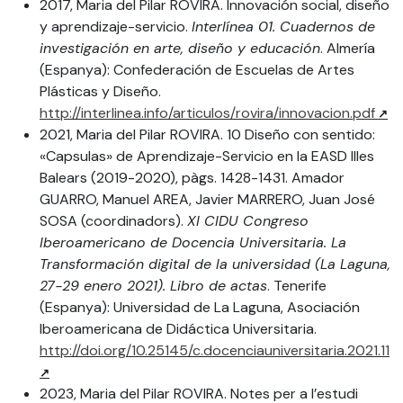
2017, Maria del Pilar ROVIRA. Innovación social, diseño
y aprendizaje-servicio.
Interlínea 01. Cuadernos de
investigación en arte, diseño y educación
. Almería
(Espanya): Confederación de Escuelas de Artes
Plásticas y Diseño.
http://interlinea.info/articulos/rovira/innovacion.pdf
2021, Maria del Pilar ROVIRA. 10 Diseño con sentido:
«Capsulas» de Aprendizaje-Servicio en la EASD Illes
Balears (2019-2020), pàgs. 1428-1431. Amador
GUARRO, Manuel AREA, Javier MARRERO, Juan José
SOSA (coordinadors).
XI CIDU Congreso
Iberoamericano de Docencia Universitaria. La
Transformación digital de la universidad (La Laguna,
27-29 enero 2021). Libro de actas
. Tenerife
(Espanya): Universidad de La Laguna, Asociación
Iberoamericana de Didáctica Universitaria.
http://doi.org/10.25145/c.docenciauniversitaria.2021.11
2023, Maria del Pilar ROVIRA. Notes per a l’estudi