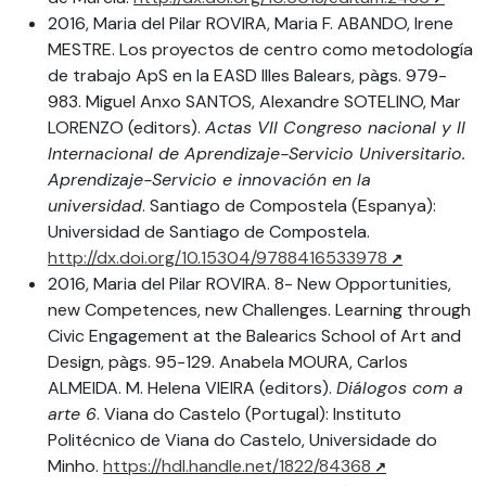
2016, Maria del Pilar ROVIRA, Maria F. ABANDO, Irene
MESTRE. Los proyectos de centro como metodología
de trabajo ApS en la EASD Illes Balears, pàgs. 979-
983. Miguel Anxo SANTOS, Alexandre SOTELINO, Mar
LORENZO (editors).
Actas VII Congreso nacional y II
Internacional de Aprendizaje-Servicio Universitario.
Aprendizaje-Servicio e innovación en la
universidad
. Santiago de Compostela (Espanya):
Universidad de Santiago de Compostela.
http://dx.doi.org/10.15304/9788416533978
2016, Maria del Pilar ROVIRA. 8- New Opportunities,
new Competences, new Challenges. Learning through
Civic Engagement at the Balearics School of Art and
Design, pàgs. 95-129. Anabela MOURA, Carlos
ALMEIDA. M. Helena VIEIRA (editors).
Diálogos com a
arte 6
. Viana do Castelo (Portugal): Instituto
Politécnico de Viana do Castelo, Universidade do
Minho.
https://hdl.handle.net/1822/84368