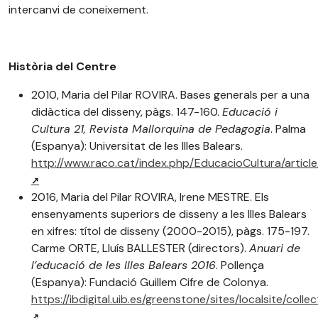
intercanvi de coneixement.
Història del Centre
2010, Maria del Pilar ROVIRA. Bases generals per a una
didàctica del disseny, pàgs. 147-160.
Educació i
Cultura 21, Revista Mallorquina de Pedagogia
. Palma
(Espanya): Universitat de les Illes Balears.
http://www.raco.cat/index.php/EducacioCultura/articl
2016, Maria del Pilar ROVIRA, Irene MESTRE. Els
ensenyaments superiors de disseny a les Illes Balears
en xifres: títol de disseny (2000-2015), pàgs. 175-197.
Carme ORTE, Lluís BALLESTER (directors).
Anuari de
l’educació de les Illes Balears 2016
. Pollença
(Espanya): Fundació Guillem Cifre de Colonya.
https://ibdigital.uib.es/greenstone/sites/localsite/c