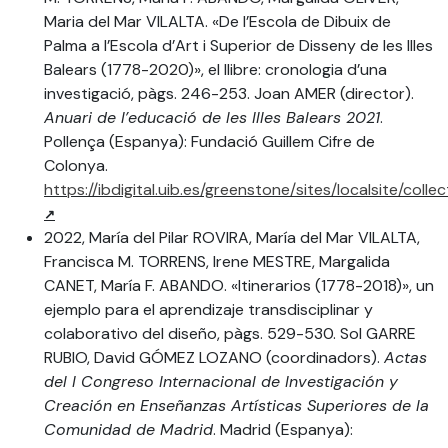
Maria del Mar VILALTA. «De l’Escola de Dibuix de
Palma a l’Escola d’Art i Superior de Disseny de les Illes
Balears (1778-2020)», el llibre: cronologia d’una
investigació, pàgs. 246-253. Joan AMER (director).
Anuari de l’educació de les Illes Balears 2021
.
Pollença (Espanya): Fundació Guillem Cifre de
Colonya.
https://ibdigital.uib.es/greenstone/sites/localsite/c
2022, María del Pilar ROVIRA, María del Mar VILALTA,
Francisca M. TORRENS, Irene MESTRE, Margalida
CANET, María F. ABANDO. «Itinerarios (1778-2018)», un
ejemplo para el aprendizaje transdisciplinar y
colaborativo del diseño, pàgs. 529-530. Sol GARRE
RUBIO, David GÓMEZ LOZANO (coordinadors).
Actas
del I Congreso Internacional de Investigación y
Creación en Enseñanzas Artísticas Superiores de la
Comunidad de Madrid
. Madrid (Espanya):