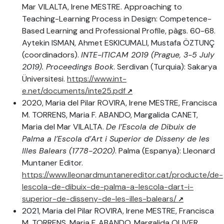
Mar VILALTA, Irene MESTRE. Approaching to
Teaching-Learning Process in Design: Competence-
Based Learning and Professional Profile, pàgs. 60-68.
Aytekin ISMAN, Ahmet ESKICUMALI, Mustafa ÖZTUNÇ
(coordinadors).
INTE-ITICAM 2019 (Prague, 3-5 July
2019). Proceedings Book
. Serdivan (Turquia): Sakarya
Üniversitesi.
https://www.int-
e.net/documents/inte25.pdf
2020, Maria del Pilar ROVIRA, Irene MESTRE, Francisca
M. TORRENS, Maria F. ABANDO, Margalida CANET,
Maria del Mar VILALTA.
De l’Escola de Dibuix de
Palma a l’Escola d’Art i Superior de Disseny de les
Illes Balears (1778-2020)
. Palma (Espanya): Lleonard
Muntaner Editor.
https://www.lleonardmuntanereditor.cat/producte/de-
lescola-de-dibuix-de-palma-a-lescola-dart-i-
superior-de-disseny-de-les-illes-balears/
2021, Maria del Pilar ROVIRA, Irene MESTRE, Francisca
M. TORRENS, Maria F. ABANDO, Margalida OLIVER,