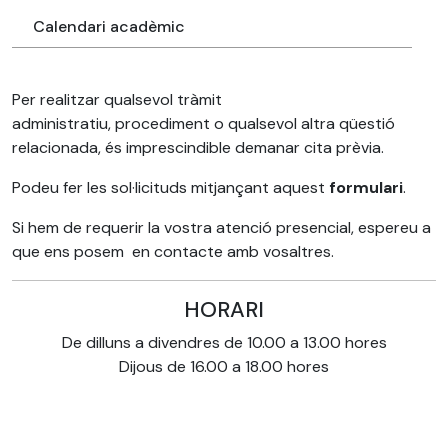
Calendari acadèmic
Per realitzar qualsevol tràmit
administratiu,
procediment
o qualsevol altra qüestió
relacionada
, és imprescindible demanar cita prèvia.
Podeu fer les sol·licituds mitjançant aquest
formulari
.
Si
hem de r
equer
ir
la vostra atenció presencial,
esper
e
u a
que ens
posem
en contacte amb vosaltres
.
HORARI
De dilluns a divendres de 10.00 a 13.00 hores
Dijous de 16.00 a 18.00 hores