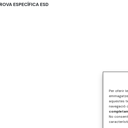
ROVA ESPECÍFICA ESD
Per oferir 
emmagatzema
aquestes t
navegació o
completame
No consenti
característ