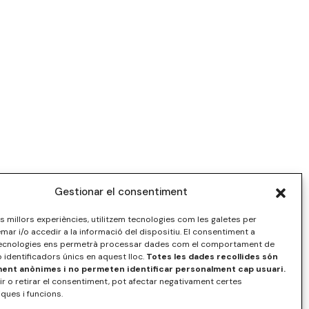
Gestionar el consentiment
les millors experiències, utilitzem tecnologies com les galetes per
r i/o accedir a la informació del dispositiu. El consentiment a
ecnologies ens permetrà processar dades com el comportament de
 identificadors únics en aquest lloc.
Totes les dades recollides són
nt anònimes i no permeten identificar personalment cap usuari.
r o retirar el consentiment, pot afectar negativament certes
iques i funcions.