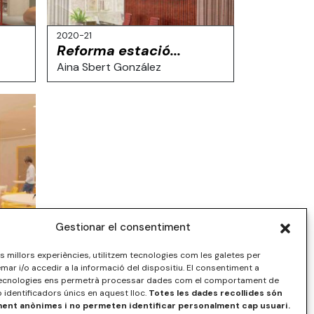
2020-21
Reforma estació...
Aina Sbert González
Gestionar el consentiment
les millors experiències, utilitzem tecnologies com les galetes per
r i/o accedir a la informació del dispositiu. El consentiment a
ecnologies ens permetrà processar dades com el comportament de
 identificadors únics en aquest lloc.
Totes les dades recollides són
nt anònimes i no permeten identificar personalment cap usuari.