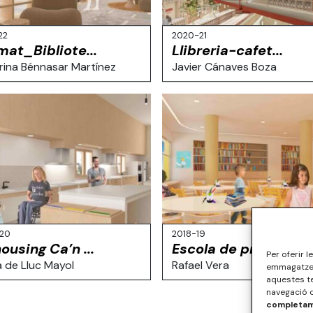
22
2020-21
mat_Bibliote...
Llibreria-cafet...
rina Bénnasar Martínez
Javier Cánaves Boza
-20
2018-19
ousing Ca’n ...
Escola de primà...
Per oferir 
a de Lluc Mayol
Rafael Vera
emmagatzema
aquestes t
navegació o
completame