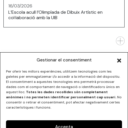
16/03/2026
L’Escola acull l’Olimpíada de Dibuix Artístic en
col·laboració amb la UIB
Gestionar el consentiment
Per oferir les millors experiències, utilitzem tecnologies com les
galetes per emmagatzemar i/o accedir a la informació del dispositiu.
El consentiment a aquestes tecnologies ens permetrà processar
dades com el comportament de navegació o identificadors únics en
ESCOLA SUPERIOR DE DISSENY DE LES ILLES BALEARS
aquest lloc.
Totes les dades recollides són completament
C/Institut Balear nº5
anònimes i no permeten identificar personalment cap usuari.
No
07012 Palma, Illes Balears
consentir o retirar el consentiment, pot afectar negativament certes
Tel.
+34 971 290000
característiques i funcions.
Accepta