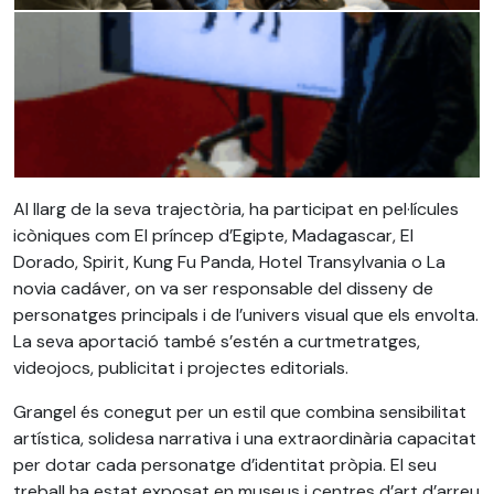
Al llarg de la seva trajectòria, ha participat en pel·lícules
icòniques com El príncep d’Egipte, Madagascar, El
Dorado, Spirit, Kung Fu Panda, Hotel Transylvania o La
novia cadáver, on va ser responsable del disseny de
personatges principals i de l’univers visual que els envolta.
La seva aportació també s’estén a curtmetratges,
videojocs, publicitat i projectes editorials.
Grangel és conegut per un estil que combina sensibilitat
artística, solidesa narrativa i una extraordinària capacitat
per dotar cada personatge d’identitat pròpia. El seu
treball ha estat exposat en museus i centres d’art d’arreu