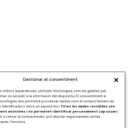
Gestionar el consentiment
les millors experiències, utilitzem tecnologies com les galetes per
r i/o accedir a la informació del dispositiu. El consentiment a
ecnologies ens permetrà processar dades com el comportament de
 identificadors únics en aquest lloc.
Totes les dades recollides són
nt anònimes i no permeten identificar personalment cap usuari.
r o retirar el consentiment, pot afectar negativament certes
iques i funcions.