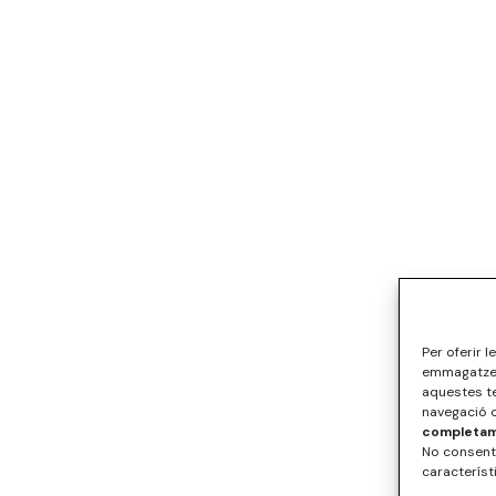
Per oferir 
emmagatzema
aquestes t
navegació o
completame
No consenti
característ