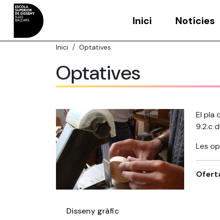
Inici
Notícies
Inici
Optatives
Optatives
El pla
9.2.c 
Les op
Ofert
Disseny gràfic