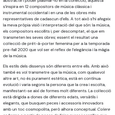
abstracte i poder plasmar-lo en la col·lecció, aquesta
s’inspira en 12 compositors de música clàssica i
instrumental occidental i en una de les obres més
representatives de cadascun d’ells. A tot això s’hi afegeix
la meva pròpia visió i interpretació del que són: la música,
els compositors escollits i, per descomptat, el que em
transmeten les seves obres; essent el resultat una
col·lecció de prêt-à-porter femenina per a la temporada
pre-fall 2020 que vol ser el reflex de l’elegància i la màgia
de la música.
Els estils dels dissenys són diferents entre ells. Amb això
també es vol transmetre que la música, com qualsevol
altre art, no és purament estètica, està en contínua
evolució i varia segons la persona que la crea i escolta,
manifestant-se així de formes molt diferents. La col·lecció
està dirigida a dones de diferents edats, versàtils i
elegants, que busquen peces i accessoris innovadors
amb un toc cosmopolita, però alhora conceptual.
Colere