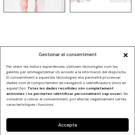
Gestionar el consentiment
Per oferir les millors experiències, utilitzem tecnologies com les
galetes per emmagatzemar i/o accedir a la informació del dispositiu.
El consentiment a aquestes tecnologies ens permetrà processar
dades com el comportament de navegació o identificadors únics en
ESCOLA SUPERIOR DE DISSENY DE LES ILLES BALEARS
aquest lloc.
Totes les dades recollides són completament
C/Institut Balear nº5
anònimes i no permeten identificar personalment cap usuari.
No
07012 Palma, Illes Balears
consentir o retirar el consentiment, pot afectar negativament certes
Tel.
+34 971 290000
característiques i funcions.
Accepta