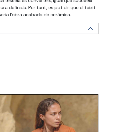
a tessela es converteix, igual que succeeix
ra definida. Per tant, es pot dir que el teixit
, seria l’obra acabada de ceràmica.