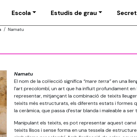
Escola
Estudis de grau
Secret
a
Namatu
Namatu
El nom de la col·lecció significa
“mare terra”
en una llen
l’art precolombí, un art que ha influït profundament en 
representar, mitjançant la combinació de teixits lleug
teixits més estructurats, els diferents estats i formes 
la ceràmica, que passa d’estar blanda i maleable a ser t
Manipulant els teixits, es pot representar aquest canvi
teixits llisos i sense forma en una tessela de estructu