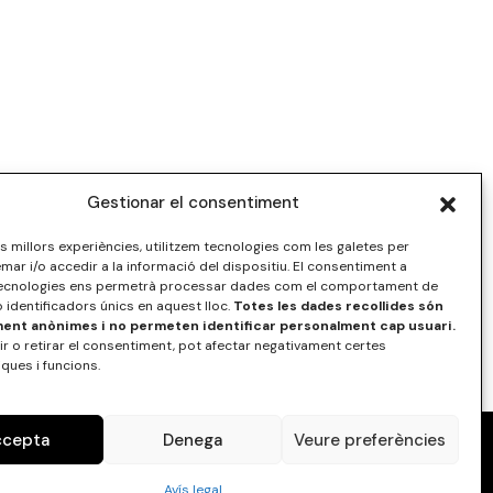
Gestionar el consentiment
les millors experiències, utilitzem tecnologies com les galetes per
r i/o accedir a la informació del dispositiu. El consentiment a
ecnologies ens permetrà processar dades com el comportament de
 identificadors únics en aquest lloc.
Totes les dades recollides són
nt anònimes i no permeten identificar personalment cap usuari.
r o retirar el consentiment, pot afectar negativament certes
iques i funcions.
ccepta
Denega
Veure preferències
Contacteu
FAQ
Avís legal
Avís legal