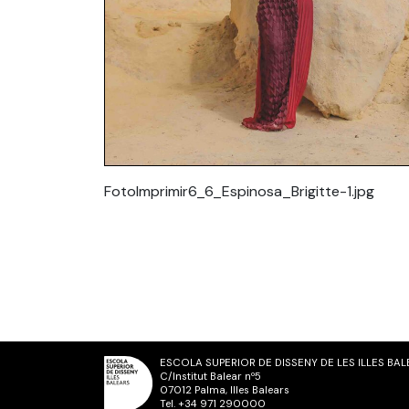
FotoImprimir6_6_Espinosa_Brigitte-1.jpg
ESCOLA SUPERIOR DE DISSENY DE LES ILLES BA
C/Institut Balear nº5
07012 Palma, Illes Balears
Tel.
+34 971 290000