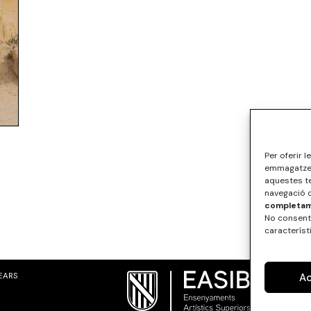
Per oferir 
emmagatzema
aquestes t
navegació o
completame
No consenti
característ
A
LEARS