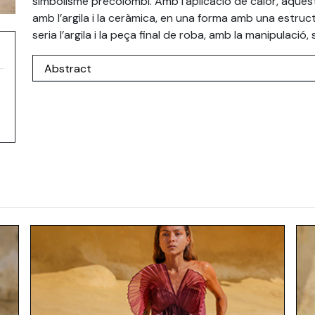
simbolisme precolombí. Amb l’aplicació de calor, aquest
amb l’argila i la ceràmica, en una forma amb una estructu
seria l’argila i la peça final de roba, amb la manipulació
Abstract