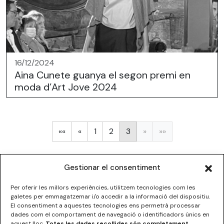
16/12/2024
Aina Cunete guanya el segon premi en
moda d’Art Jove 2024
Primera
Anterior
««
«
1
2
3
»
»»
Gestionar el consentiment
Per oferir les millors experiències, utilitzem tecnologies com les
galetes per emmagatzemar i/o accedir a la informació del dispositiu.
El consentiment a aquestes tecnologies ens permetrà processar
dades com el comportament de navegació o identificadors únics en
ESCOLA SUPERIOR DE DISSENY DE LES ILLES BALEARS
aquest lloc.
Totes les dades recollides són completament