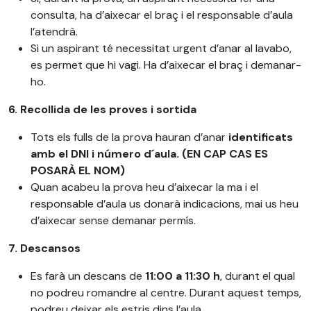
consulta, ha d’aixecar el braç i el responsable d’aula
l’atendrà.
Si un aspirant té necessitat urgent d’anar al lavabo,
es permet que hi vagi. Ha d’aixecar el braç i demanar-
ho.
6. Recollida de les proves i sortida
Tots els fulls de la prova hauran d’anar
identificats
amb el DNI i número d´aula. (EN CAP CAS ES
POSARÀ EL NOM)
Quan acabeu la prova heu d’aixecar la ma i el
responsable d’aula us donarà indicacions, mai us heu
d’aixecar sense demanar permís.
7. Descansos
Es farà un descans de
11:00 a 11:30 h
, durant el qual
no podreu romandre al centre. Durant aquest temps,
podreu deixar els estris dins l’aula.