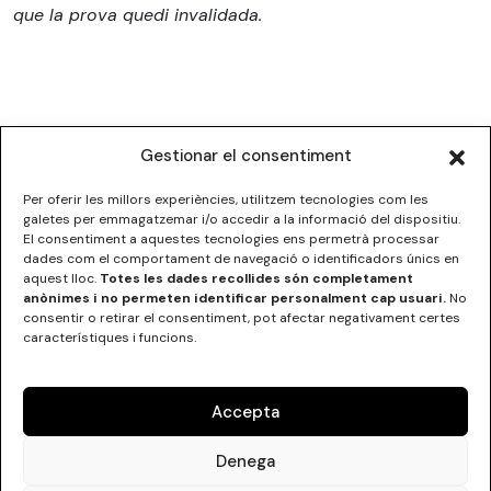
que la prova quedi invalidada.
Gestionar el consentiment
Per oferir les millors experiències, utilitzem tecnologies com les
galetes per emmagatzemar i/o accedir a la informació del dispositiu.
El consentiment a aquestes tecnologies ens permetrà processar
dades com el comportament de navegació o identificadors únics en
ESCOLA SUPERIOR DE DISSENY DE LES ILLES BALEARS
aquest lloc.
Totes les dades recollides són completament
C/Institut Balear nº5
anònimes i no permeten identificar personalment cap usuari.
No
07012 Palma, Illes Balears
consentir o retirar el consentiment, pot afectar negativament certes
Tel.
+34 971 290000
característiques i funcions.
Accepta
Denega
Contacteu