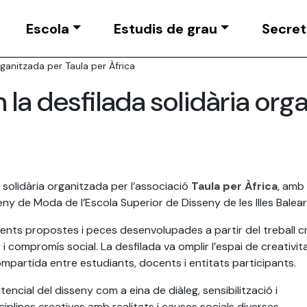
Escola
Estudis de grau
Secret
rganitzada per Taula per Àfrica
 la desfilada solidària org
 solidària organitzada per l’associació
Taula per Àfrica
, amb 
seny de Moda de l’
Escola Superior de Disseny de les Illes Balea
rents propostes i peces desenvolupades a partir del treball cr
ny i compromís social. La desfilada va omplir l’espai de creativit
ompartida entre estudiants, docents i entitats participants.
tencial del disseny com a eina de diàleg, sensibilització i
plines creatives amb realitats i causes socials diverses.