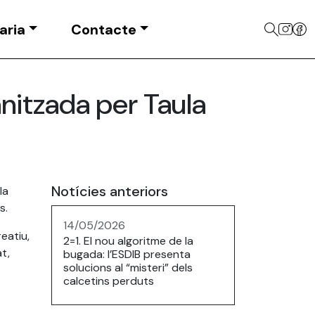
aria
Contacte
anitzada per Taula
Notícies anteriors
la
rs
.
14/05/2026
eatiu,
2=1. El nou algoritme de la
at,
bugada: l’ESDIB presenta
solucions al “misteri” dels
calcetins perduts