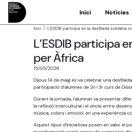
Inici
Notícies
Inici
L’ESDIB participa en la desfilada solidària o
L’ESDIB participa en
per Àfrica
15/05/2026
Dijous 14 de maig es va celebrar una desfilada
participació d’alumnes de 2n i 3r curs de Dis
Durant la jornada, l’alumnat va presentar dife
la reflexió intercultural i el vincle entre disse
música, colors i emoció, en una experiència c
Aquest tipus d’iniciatives posen en valor el po
transformació social, capaç de connectar disci