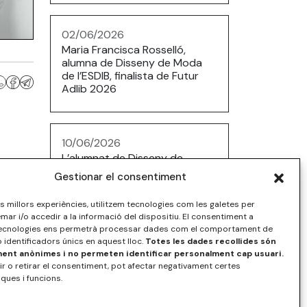
02/06/2026
Maria Francisca Rosselló,
alumna de Disseny de Moda
de l’ESDIB, finalista de Futur
Adlib 2026
10/06/2026
L’alumnat de Disseny de
Producte presenta uns
Gestionar el consentiment
tamborets fabricats amb
tecnologia CNC
les millors experiències, utilitzem tecnologies com les galetes per
r i/o accedir a la informació del dispositiu. El consentiment a
ecnologies ens permetrà processar dades com el comportament de
 identificadors únics en aquest lloc.
Totes les dades recollides són
nt anònimes i no permeten identificar personalment cap usuari.
r o retirar el consentiment, pot afectar negativament certes
iques i funcions.