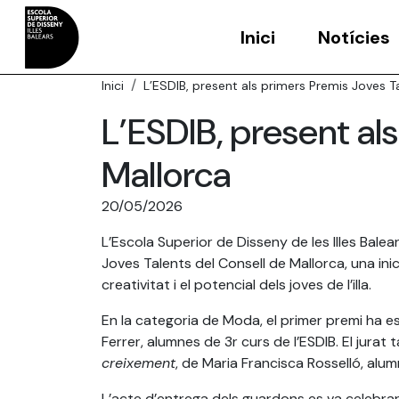
Inici
Notícies
Inici
L’ESDIB, present als primers Premis Joves T
L’ESDIB, present al
Mallorca
20/05/2026
L’Escola Superior de Disseny de les Illes Bale
Joves Talents del Consell de Mallorca, una inici
creativitat i el potencial dels joves de l’illa.
En la categoria de Moda, el primer premi ha e
Ferrer, alumnes de 3r curs de l’ESDIB. El jura
creixement
, de Maria Francisca Rosselló, alum
L’acte d’entrega dels guardons es va celebrar 