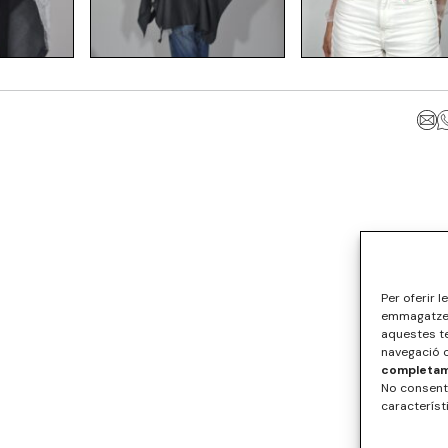
Per oferir 
emmagatzema
aquestes t
navegació o
completame
No consenti
característ