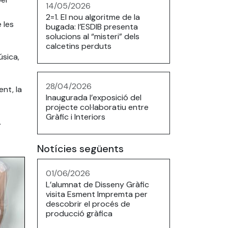
14/05/2026
2=1. El nou algoritme de la
 les
bugada: l’ESDIB presenta
solucions al “misteri” dels
calcetins perduts
úsica,
28/04/2026
ent, la
Inaugurada l’exposició del
projecte col·laboratiu entre
Gràfic i Interiors
.
Notícies següents
01/06/2026
L’alumnat de Disseny Gràfic
visita Esment Impremta per
descobrir el procés de
producció gràfica