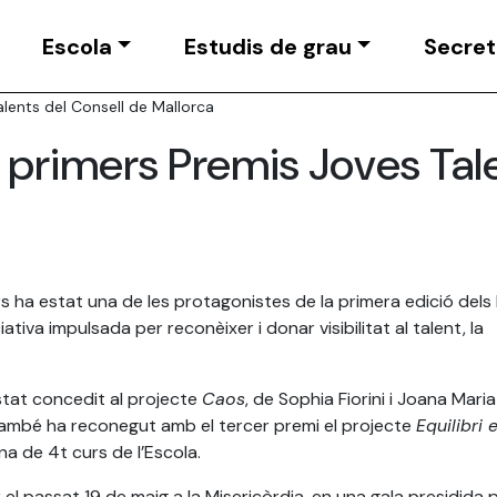
Escola
Estudis de grau
Secret
alents del Consell de Mallorca
s primers Premis Joves Tal
ars ha estat una de les protagonistes de la primera edició dels
ativa impulsada per reconèixer i donar visibilitat al talent, la
stat concedit al projecte
Caos
, de Sophia Fiorini i Joana Maria
t també ha reconegut amb el tercer premi el projecte
Equilibri 
na de 4t curs de l’Escola.
el passat 19 de maig a la Misericòrdia, en una gala presidida p