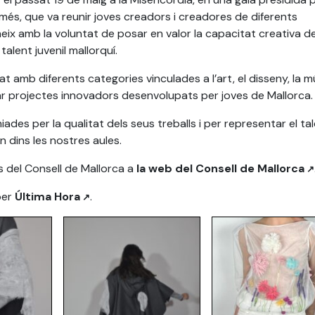
lmés, que va reunir joves creadors i creadores de diferents
va neix amb la voluntat de posar en valor la capacitat creativa de
alent juvenil mallorquí.
amb diferents categories vinculades a l’art, el disseny, la m
tacar projectes innovadors desenvolupats per joves de Mallorca.
ades per la qualitat dels seus treballs i per representar el tal
n dins les nostres aules.
s del Consell de Mallorca a
la web del Consell de Mallorca
per
Última Hora
.