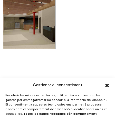
Gestionar el consentiment
Per oferir les millors experiències, utilitzem tecnologies com les
galetes per emmagatzemar i/o accedir a la informació del dispositiu.
El consentiment a aquestes tecnologies ens permetrà processar
dades com el comportament de navegació o identificadors únics en
ESCOLA SUPERIOR DE DISSENY DE LES ILLES BALEARS
aquest lloc.
Totes les dades recollides són completament